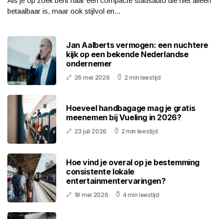
Als je op zoek bent naar een compacte stadsauto die niet alleen
betaalbaar is, maar ook stijlvol en...
Jan Aalberts vermogen: een nuchtere
kijk op een bekende Nederlandse
ondernemer
26 mei 2026
2 min leestijd
Hoeveel handbagage mag je gratis
meenemen bij Vueling in 2026?
23 juli 2026
2 min leestijd
Hoe vind je overal op je bestemming
consistente lokale
entertainmentervaringen?
18 mei 2026
4 min leestijd