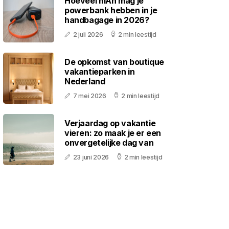
Hoeveel mAh mag je
powerbank hebben in je
handbagage in 2026?
2 juli 2026
2 min leestijd
De opkomst van boutique
vakantieparken in
Nederland
7 mei 2026
2 min leestijd
Verjaardag op vakantie
vieren: zo maak je er een
onvergetelijke dag van
23 juni 2026
2 min leestijd