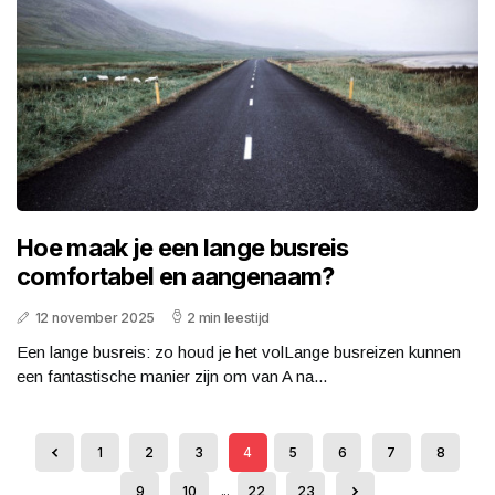
Hoe maak je een lange busreis
comfortabel en aangenaam?
12 november 2025
2 min leestijd
Een lange busreis: zo houd je het volLange busreizen kunnen
een fantastische manier zijn om van A na...
1
2
3
4
5
6
7
8
9
10
...
22
23