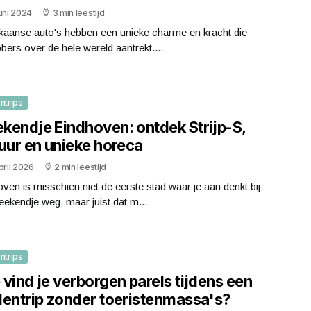
uni 2024
3 min leestijd
kaanse auto's hebben een unieke charme en kracht die
bbers over de hele wereld aantrekt....
ntrips
kendje Eindhoven: ontdek Strijp-S,
tuur en unieke horeca
pril 2026
2 min leestijd
ven is misschien niet de eerste stad waar je aan denkt bij
ekendje weg, maar juist dat m...
ntrips
vind je verborgen parels tijdens een
dentrip zonder toeristenmassa's?