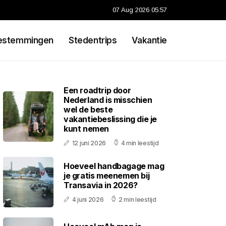
07 Aug 2026 05:57
estemmingen
Stedentrips
Vakantie
Een roadtrip door
Nederland is misschien
wel de beste
vakantiebeslissing die je
kunt nemen
12 juni 2026
4 min leestijd
Hoeveel handbagage mag
je gratis meenemen bij
Transavia in 2026?
4 juni 2026
2 min leestijd