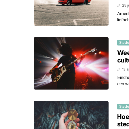
25 j
Ameri
liefhe
Stede
Wee
cul
13 a
Eindho
een we
Stede
Hoe 
ste