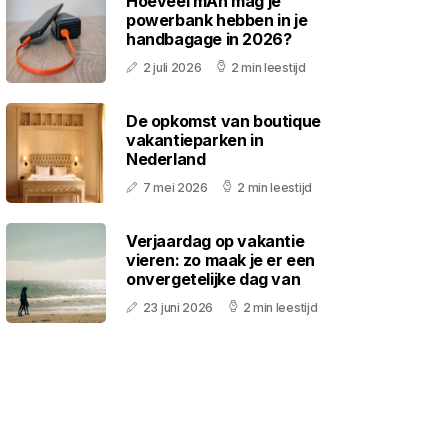
Hoeveel mAh mag je
powerbank hebben in je
handbagage in 2026?
2 juli 2026
2 min leestijd
De opkomst van boutique
vakantieparken in
Nederland
7 mei 2026
2 min leestijd
Verjaardag op vakantie
vieren: zo maak je er een
onvergetelijke dag van
23 juni 2026
2 min leestijd