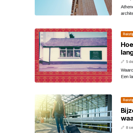
Athene
archit
Reist
Hoe 
lang
5 d
Waaro
Een la
Reist
Bijz
waar
8 s