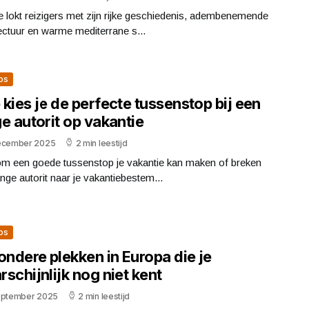
 lokt reizigers met zijn rijke geschiedenis, adembenemende
ectuur en warme mediterrane s...
ips
kies je de perfecte tussenstop bij een
e autorit op vakantie
ecember 2025
2 min leestijd
m een goede tussenstop je vakantie kan maken of breken
nge autorit naar je vakantiebestem...
ips
ondere plekken in Europa die je
schijnlijk nog niet kent
eptember 2025
2 min leestijd