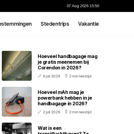
07 Aug 2026 15:50
estemmingen
Stedentrips
Vakantie
Hoeveel handbagage mag
je gratis meenemen bij
Corendon in 2026?
9 juli 2026
2 min leestijd
Hoeveel mAh mag je
powerbank hebben in je
handbagage in 2026?
2 juli 2026
2 min leestijd
Wat is een
transitluchthaven? Zo