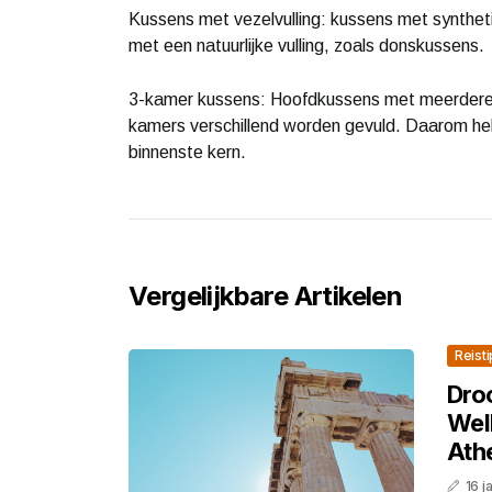
Kussens met vezelvulling: kussens met synthetis
met een natuurlijke vulling, zoals donskussens.
3-kamer kussens: Hoofdkussens met meerdere p
kamers verschillend worden gevuld. Daarom heb
binnenste kern.
Vergelijkbare Artikelen
Reist
Dro
Wel
Ath
16 j