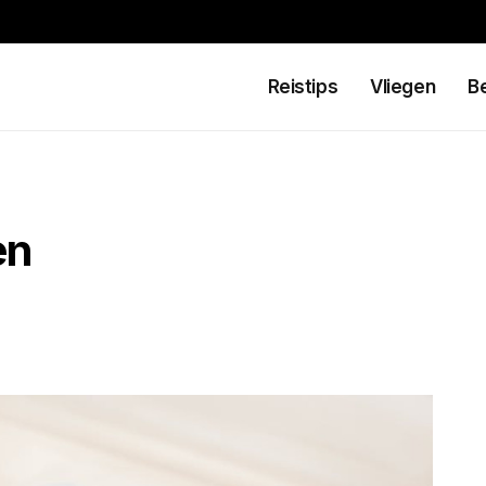
Reistips
Vliegen
B
en