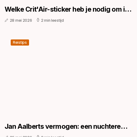
Welke Crit'Air-sticker heb je nodig om in
juni 2026 Parijs in te rijden?
28 mei 2026
2 min leestijd
Reistips
Jan Aalberts vermogen: een nuchtere
kijk op een bekende Nederlandse