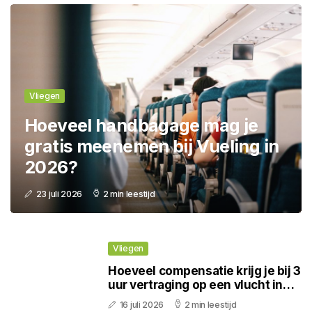
Vliegen
Hoeveel handbagage mag je
gratis meenemen bij Vueling in
2026?
23 juli 2026
2 min leestijd
Vliegen
Hoeveel compensatie krijg je bij 3
uur vertraging op een vlucht in
2026?
16 juli 2026
2 min leestijd